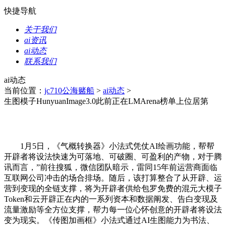
快捷导航
关于我们
ai资讯
ai动态
联系我们
ai动态
当前位置：
jc710公海赌船
>
ai动态
>
生图模子HunyuanImage3.0此前正在LMArena榜单上位居第
1月5日，《气概转换器》小法式凭仗AI绘画功能，帮帮
开辟者将设法快速为可落地、可破圈、可盈利的产物，对于腾
讯而言，”前往搜狐，微信团队暗示，雷同15年前运营商面临
互联网公司冲击的场合排场。随后，该打算整合了从开辟、运
营到变现的全链支撑，将为开辟者供给包罗免费的混元大模子
Token和云开辟正在内的一系列资本和数据阐发、告白变现及
流量激励等全方位支撑，帮力每一位心怀创意的开辟者将设法
变为现实。《传图加画框》小法式通过AI生图能力为书法、